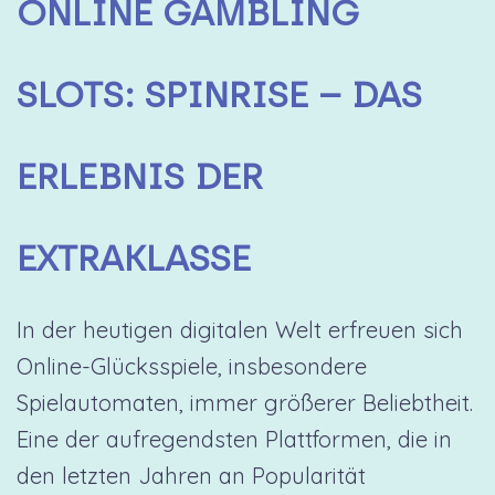
ONLINE GAMBLING
SLOTS: SPINRISE – DAS
ERLEBNIS DER
EXTRAKLASSE
In der heutigen digitalen Welt erfreuen sich
Online-Glücksspiele, insbesondere
Spielautomaten, immer größerer Beliebtheit.
Eine der aufregendsten Plattformen, die in
den letzten Jahren an Popularität