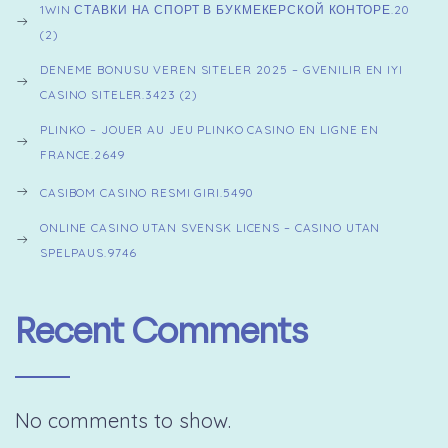
1WIN СТАВКИ НА СПОРТ В БУКМЕКЕРСКОЙ КОНТОРЕ.20
(2)
DENEME BONUSU VEREN SITELER 2025 – GVENILIR EN IYI
CASINO SITELER.3423 (2)
PLINKO – JOUER AU JEU PLINKO CASINO EN LIGNE EN
FRANCE.2649
CASIBOM CASINO RESMI GIRI.5490
ONLINE CASINO UTAN SVENSK LICENS – CASINO UTAN
SPELPAUS.9746
Recent Comments
No comments to show.