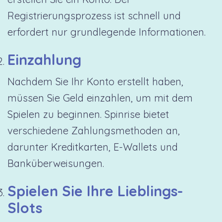
Registrierungsprozess ist schnell und
erfordert nur grundlegende Informationen.
Einzahlung
Nachdem Sie Ihr Konto erstellt haben,
müssen Sie Geld einzahlen, um mit dem
Spielen zu beginnen. Spinrise bietet
verschiedene Zahlungsmethoden an,
darunter Kreditkarten, E-Wallets und
Banküberweisungen.
Spielen Sie Ihre Lieblings-
Slots