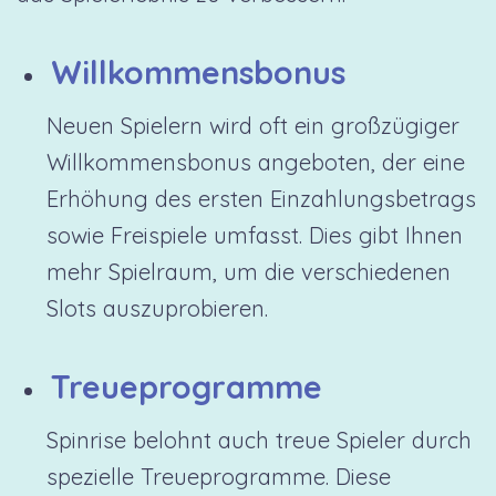
Willkommensbonus
Neuen Spielern wird oft ein großzügiger
Willkommensbonus angeboten, der eine
Erhöhung des ersten Einzahlungsbetrags
sowie Freispiele umfasst. Dies gibt Ihnen
mehr Spielraum, um die verschiedenen
Slots auszuprobieren.
Treueprogramme
Spinrise belohnt auch treue Spieler durch
spezielle Treueprogramme. Diese