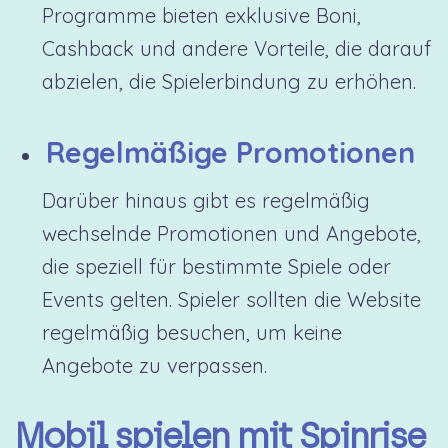
Programme bieten exklusive Boni,
Cashback und andere Vorteile, die darauf
abzielen, die Spielerbindung zu erhöhen.
Regelmäßige Promotionen
Darüber hinaus gibt es regelmäßig
wechselnde Promotionen und Angebote,
die speziell für bestimmte Spiele oder
Events gelten. Spieler sollten die Website
regelmäßig besuchen, um keine
Angebote zu verpassen.
Mobil spielen mit Spinrise