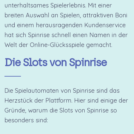
unterhaltsames Spielerlebnis. Mit einer
breiten Auswahl an Spielen, attraktiven Boni
und einem herausragenden Kundenservice
hat sich Spinrise schnell einen Namen in der
Welt der Online-Glücksspiele gemacht.
Die Slots von Spinrise
Die Spielautomaten von Spinrise sind das
Herzstück der Plattform. Hier sind einige der
Gründe, warum die Slots von Spinrise so
besonders sind: