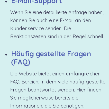
E-Mail-Support
Wenn Sie eine detaillierte Anfrage haben,
können Sie auch eine E-Mail an den
Kundenservice senden. Die
Reaktionszeiten sind in der Regel schnell.
Häufig gestellte Fragen
(FAQ)
Die Website bietet einen umfangreichen
FAQ-Bereich, in dem viele häufig gestellte
Fragen beantwortet werden. Hier finden
Sie möglicherweise bereits die
Informationen, die Sie benötigen.