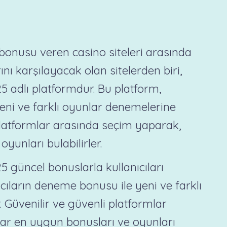
bonusu veren casino siteleri arasında
rını karşılayacak olan sitelerden biri,
 adlı platformdur. Bu platform,
yeni ve farklı oyunlar denemelerine
 platformlar arasında seçim yaparak,
yunları bulabilirler.
güncel bonuslarla kullanıcıları
nıcıların deneme bonusu ile yeni ve farklı
 Güvenilir ve güvenli platformlar
lar en uygun bonusları ve oyunları