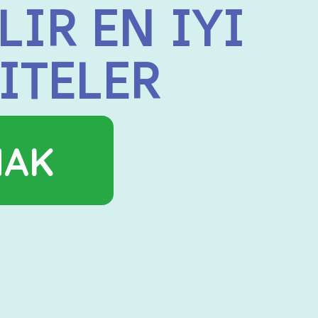
IR EN IYI
ITELER
AK