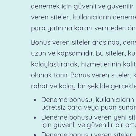
denemek için güvenli ve güvenili
veren siteler, kullanıcıların denem
para yatırma kararı vermeden önc
Bonus veren siteler arasında, dene
uzun ve kapsamlıdır. Bu siteler, ku
kolaylaştırarak, hizmetlerinin kali
olanak tanır. Bonus veren siteler,
rahat ve kolay bir şekilde gerçekleş
Deneme bonusu, kullanıcıların
ücretsiz para veya puan sunar
Deneme bonusu veren yeni sitel
için güvenli ve güvenilir bir or
Deneme bonusu veren siteler, k