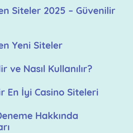
 Siteler 2025 – Güvenilir
 Yeni Siteler
ve Nasıl Kullanılır?
ir En İyi Casino Siteleri
 Deneme Hakkında
arı