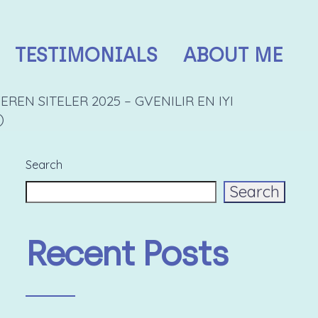
TESTIMONIALS
ABOUT ME
EN SITELER 2025 – GVENILIR EN IYI
)
Search
Search
Recent Posts