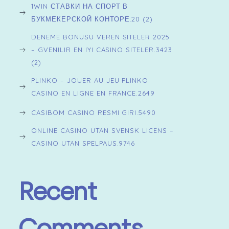
1WIN СТАВКИ НА СПОРТ В
БУКМЕКЕРСКОЙ КОНТОРЕ.20 (2)
DENEME BONUSU VEREN SITELER 2025
– GVENILIR EN IYI CASINO SITELER.3423
(2)
PLINKO – JOUER AU JEU PLINKO
CASINO EN LIGNE EN FRANCE.2649
CASIBOM CASINO RESMI GIRI.5490
ONLINE CASINO UTAN SVENSK LICENS –
CASINO UTAN SPELPAUS.9746
Recent
Comments