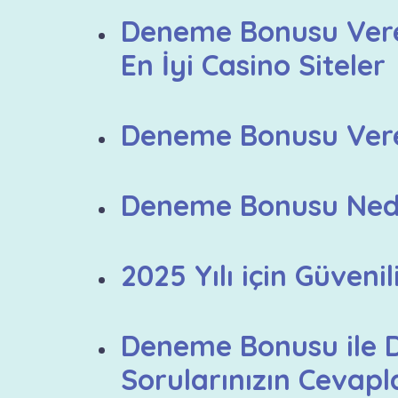
Deneme Bonusu Veren
En İyi Casino Siteler
Deneme Bonusu Veren
Deneme Bonusu Nedir 
2025 Yılı için Güvenil
Deneme Bonusu ile
Sorularınızın Cevapl