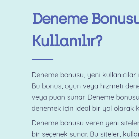
Deneme Bonusu 
Kullanılır?
Deneme bonusu, yeni kullanıcılar iç
Bu bonus, oyun veya hizmeti denem
veya puan sunar. Deneme bonusu, si
denemek için ideal bir yol olarak ka
Deneme bonusu veren yeni sitele
bir seçenek sunar. Bu siteler, kulla