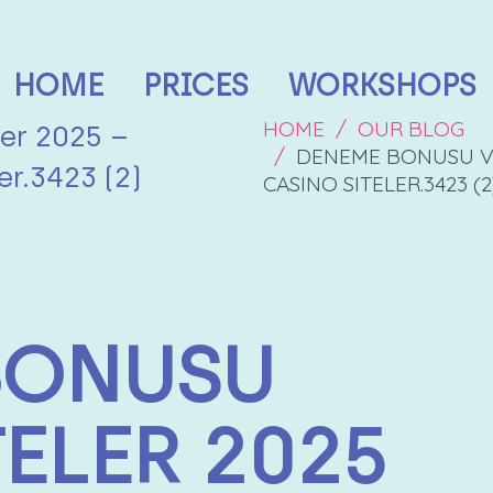
HOME
PRICES
WORKSHOPS
HOME
OUR BLOG
er 2025 –
DENEME BONUSU VER
er.3423 (2)
CASINO SITELER.3423 (2
BONUSU
TELER 2025