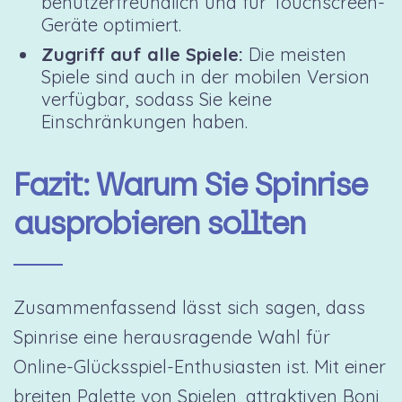
benutzerfreundlich und für Touchscreen-
Geräte optimiert.
Zugriff auf alle Spiele:
Die meisten
Spiele sind auch in der mobilen Version
verfügbar, sodass Sie keine
Einschränkungen haben.
Fazit: Warum Sie Spinrise
ausprobieren sollten
Zusammenfassend lässt sich sagen, dass
Spinrise eine herausragende Wahl für
Online-Glücksspiel-Enthusiasten ist. Mit einer
breiten Palette von Spielen, attraktiven Boni,