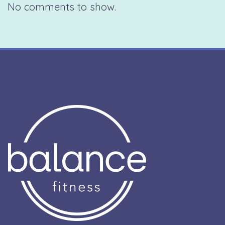
No comments to show.