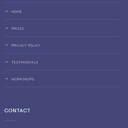
HOME
PRICES
PRIVACY POLICY
TESTIMONIALS
WORKSHOPS
CONTACT