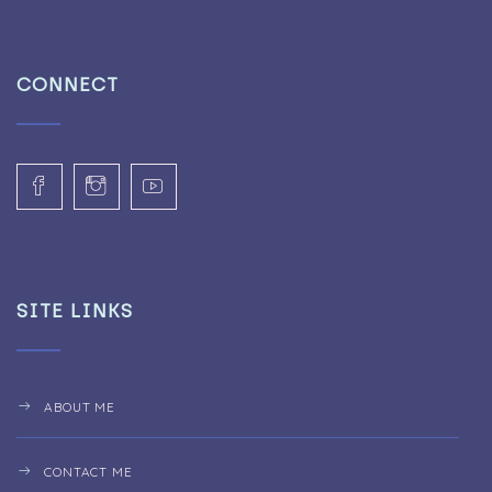
CONNECT
SITE LINKS
ABOUT ME
CONTACT ME