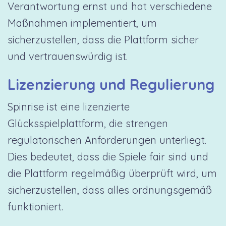
Verantwortung ernst und hat verschiedene
Maßnahmen implementiert, um
sicherzustellen, dass die Plattform sicher
und vertrauenswürdig ist.
Lizenzierung und Regulierung
Spinrise ist eine lizenzierte
Glücksspielplattform, die strengen
regulatorischen Anforderungen unterliegt.
Dies bedeutet, dass die Spiele fair sind und
die Plattform regelmäßig überprüft wird, um
sicherzustellen, dass alles ordnungsgemäß
funktioniert.