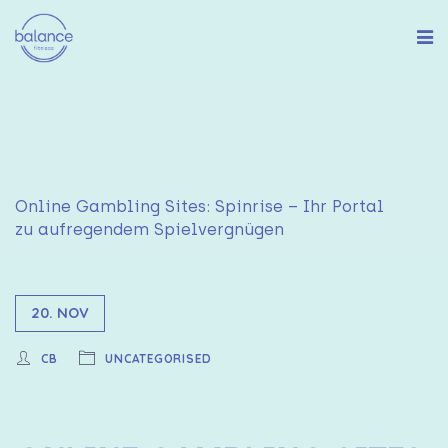
Online Gambling Sites: Spinrise – Ihr Portal
zu aufregendem Spielvergnügen
20. NOV
CB
UNCATEGORISED