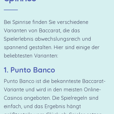
Bei Spinrise finden Sie verschiedene
Varianten von Baccarat, die das
Spielerlebnis abwechslungsreich und
spannend gestalten. Hier sind einige der
beliebtesten Varianten:
1. Punto Banco
Punto Banco ist die bekannteste Baccarat-
Variante und wird in den meisten Online-
Casinos angeboten. Die Spielregeln sind
einfach, und das Ergebnis hängt