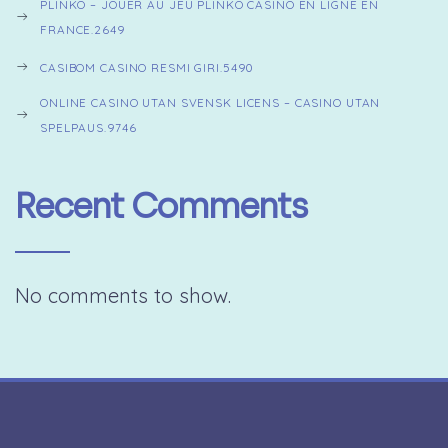
PLINKO – JOUER AU JEU PLINKO CASINO EN LIGNE EN
FRANCE.2649
CASIBOM CASINO RESMI GIRI.5490
ONLINE CASINO UTAN SVENSK LICENS – CASINO UTAN
SPELPAUS.9746
Recent Comments
No comments to show.