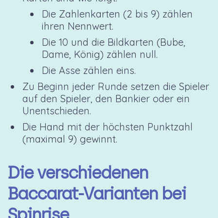
Die Zahlenkarten (2 bis 9) zählen
ihren Nennwert.
Die 10 und die Bildkarten (Bube,
Dame, König) zählen null.
Die Asse zählen eins.
Zu Beginn jeder Runde setzen die Spieler
auf den Spieler, den Bankier oder ein
Unentschieden.
Die Hand mit der höchsten Punktzahl
(maximal 9) gewinnt.
Die verschiedenen
Baccarat-Varianten bei
Spinrise