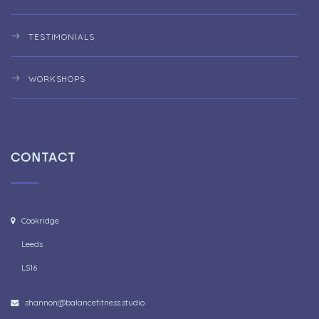
TESTIMONIALS
WORKSHOPS
CONTACT
Cookridge
Leeds
LS16
shannon@balancefitness.studio