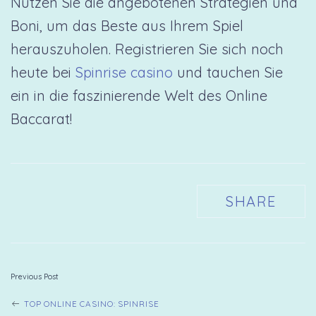
Nutzen Sie die angebotenen Strategien und
Boni, um das Beste aus Ihrem Spiel
herauszuholen. Registrieren Sie sich noch
heute bei
Spinrise casino
und tauchen Sie
ein in die faszinierende Welt des Online
Baccarat!
SHARE
Previous Post
POST
TOP ONLINE CASINO: SPINRISE