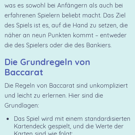
was es sowohl bei Anfängern als auch bei
erfahrenen Spielern beliebt macht. Das Ziel
des Spiels ist es, auf die Hand zu setzen, die
näher an neun Punkten kommt – entweder
die des Spielers oder die des Bankiers.
Die Grundregeln von
Baccarat
Die Regeln von Baccarat sind unkompliziert
und leicht zu erlernen. Hier sind die
Grundlagen:
Das Spiel wird mit einem standardisierten
Kartendeck gespielt, und die Werte der
Karten sind wie folgt: