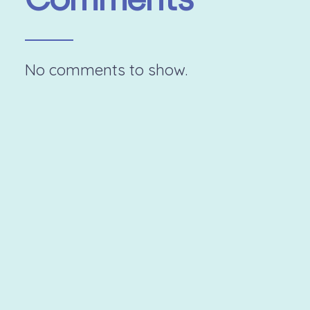
No comments to show.