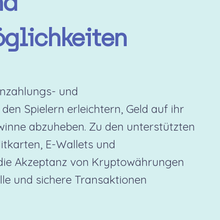
nd
glichkeiten
Einzahlungs- und
en Spielern erleichtern, Geld auf ihr
winne abzuheben. Zu den unterstützten
tkarten, E-Wallets und
die Akzeptanz von Kryptowährungen
nelle und sichere Transaktionen