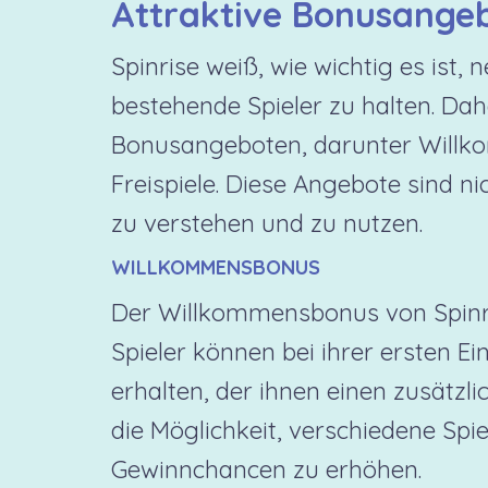
Attraktive Bonusange
Spinrise weiß, wie wichtig es ist,
bestehende Spieler zu halten. Dah
Bonusangeboten, darunter Willk
Freispiele. Diese Angebote sind ni
zu verstehen und zu nutzen.
WILLKOMMENSBONUS
Der Willkommensbonus von Spinris
Spieler können bei ihrer ersten 
erhalten, der ihnen einen zusätzli
die Möglichkeit, verschiedene Spi
Gewinnchancen zu erhöhen.