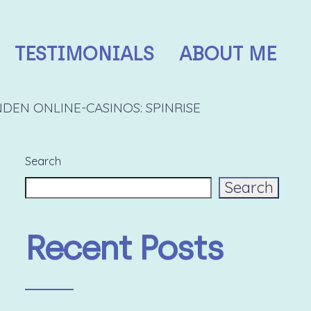
TESTIMONIALS
ABOUT ME
DEN ONLINE-CASINOS: SPINRISE
Search
Search
Recent Posts