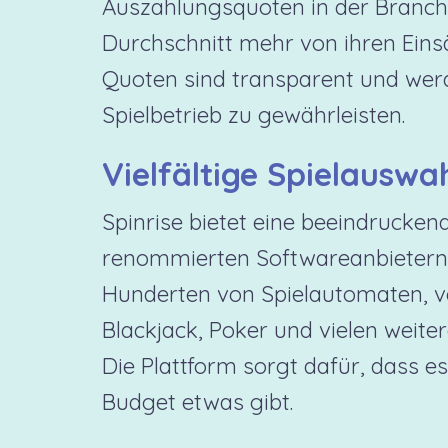
Auszahlungsquoten in der Branche
Durchschnitt mehr von ihren Ein
Quoten sind transparent und wer
Spielbetrieb zu gewährleisten.
Vielfältige Spielauswa
Spinrise bietet eine beeindrucken
renommierten Softwareanbietern
Hunderten von Spielautomaten, v
Blackjack, Poker und vielen weite
Die Plattform sorgt dafür, dass 
Budget etwas gibt.