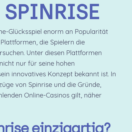
 SPINRISE
line-Glücksspiel enorm an Popularität
Plattformen, die Spielern die
ersuchen. Unter diesen Plattformen
nicht nur für seine hohen
in innovatives Konzept bekannt ist. In
züge von Spinrise und die Gründe,
lenden Online-Casinos gilt, näher
rise einzigartig?