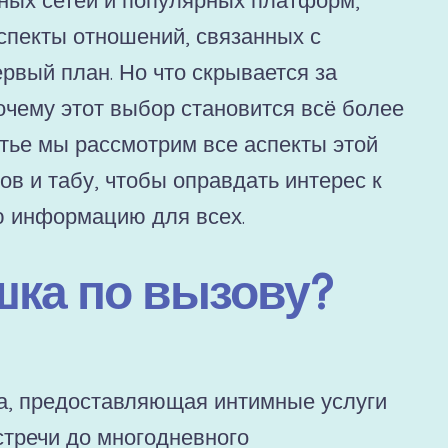
ьных сетей и популярных платформ,
аспекты отношений, связанных с
рвый план. Но что скрывается за
очему этот выбор становится всё более
тье мы рассмотрим все аспекты этой
ов и табу, чтобы оправдать интерес к
ю информацию для всех.
шка по вызову?
а, предоставляющая интимные услуги
стречи до многодневного