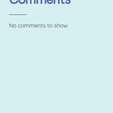
No comments to show.