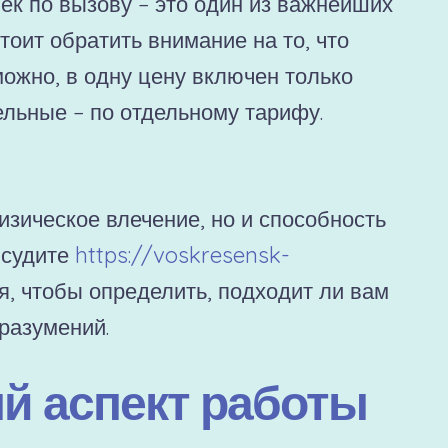
ек по вызову – это один из важнейших
тоит обратить внимание на то, что
можно, в одну цену включен только
ельные – по отдельному тарифу.
зическое влечение, но и способность
бсудите
https://voskresensk-
, чтобы определить, подходит ли вам
разумений.
 аспект работы