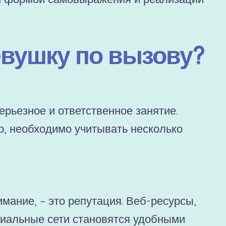
евушку по вызову?
ерьезное и ответственное занятие.
, необходимо учитывать несколько
имание, – это репутация. Веб-ресурсы,
иальные сети становятся удобными