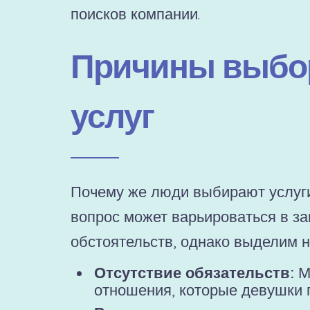
поисков компании.
Причины выбо
услуг
Почему же люди выбирают услуги
вопрос может варьироваться в з
обстоятельств, однако выделим н
Отсутствие обязательств:
Мн
отношения, которые девушки п