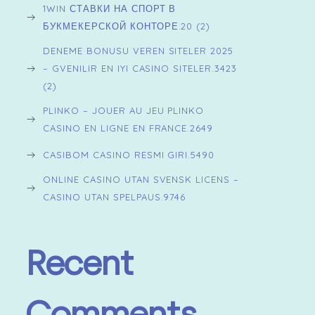
1WIN СТАВКИ НА СПОРТ В
БУКМЕКЕРСКОЙ КОНТОРЕ.20 (2)
DENEME BONUSU VEREN SITELER 2025
– GVENILIR EN IYI CASINO SITELER.3423
(2)
PLINKO – JOUER AU JEU PLINKO
CASINO EN LIGNE EN FRANCE.2649
CASIBOM CASINO RESMI GIRI.5490
ONLINE CASINO UTAN SVENSK LICENS –
CASINO UTAN SPELPAUS.9746
Recent
Comments