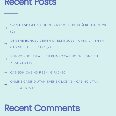
Recent Posts
1WIN СТАВКИ НА СПОРТ В БУКМЕКЕРСКОЙ КОНТОРЕ.20
(2)
DENEME BONUSU VEREN SITELER 2025 – GVENILIR EN IYI
CASINO SITELER.3423 (2)
PLINKO – JOUER AU JEU PLINKO CASINO EN LIGNE EN
FRANCE.2649
CASIBOM CASINO RESMI GIRI.5490
ONLINE CASINO UTAN SVENSK LICENS – CASINO UTAN
SPELPAUS.9746
Recent Comments