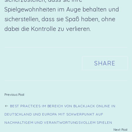
Spielgewohnheiten im Auge behalten und
sicherstellen, dass sie Spaß haben, ohne
dabei die Kontrolle zu verlieren.
SHARE
Previous Post
POST
BEST PRACTICES IM BEREICH VON BLACKJACK ONLINE IN
DEUTSCHLAND UND EUROPA MIT SCHWERPUNKT AUF
NAVIGATION
NACHHALTIGEM UND VERANTWORTUNGSVOLLEM SPIELEN
Next Post