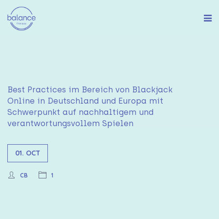
Best Practices im Bereich von Blackjack
Online in Deutschland und Europa mit
Schwerpunkt auf nachhaltigem und
verantwortungsvollem Spielen
01. OCT
CB
1