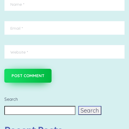
POST COMMENT
Search
Search