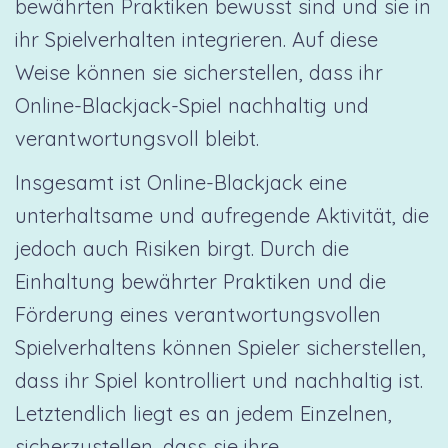
bewährten Praktiken bewusst sind und sie in
ihr Spielverhalten integrieren. Auf diese
Weise können sie sicherstellen, dass ihr
Online-Blackjack-Spiel nachhaltig und
verantwortungsvoll bleibt.
Insgesamt ist Online-Blackjack eine
unterhaltsame und aufregende Aktivität, die
jedoch auch Risiken birgt. Durch die
Einhaltung bewährter Praktiken und die
Förderung eines verantwortungsvollen
Spielverhaltens können Spieler sicherstellen,
dass ihr Spiel kontrolliert und nachhaltig ist.
Letztendlich liegt es an jedem Einzelnen,
sicherzustellen, dass sie ihre